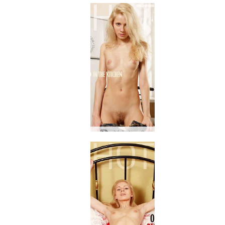
रसोई में ओल्गा डी