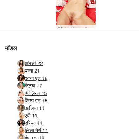
ओल्गा डी। लाल बिस्तर
मॉडल
ओरसी 22
यन्ना 21
अन्ना एस 18
कैट्या 17
एंजेलिका 15
लिंडा एल 15
आलिया 11
एवी 11
एफिक 11
लिसा मैरी 11
ईवा एस 10