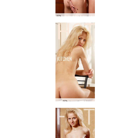
अन्ना एस। ओल्गा डी। गर्लफ्रेंड
ओल्गा डी रसोई