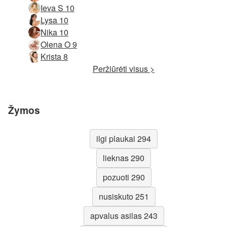
Ieva S 10
Lysa 10
Nika 10
Olena O 9
Krista 8
Peržiūrėti visus >
Žymos
ilgi plaukai 294
lieknas 290
pozuoti 290
nusiskuto 251
apvalus asilas 243