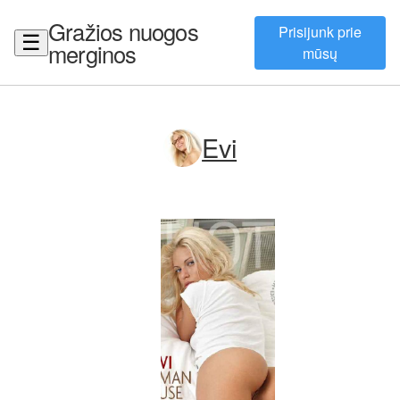
Gražios nuogos
Prisijunk prie
☰
merginos
mūsų
Evi