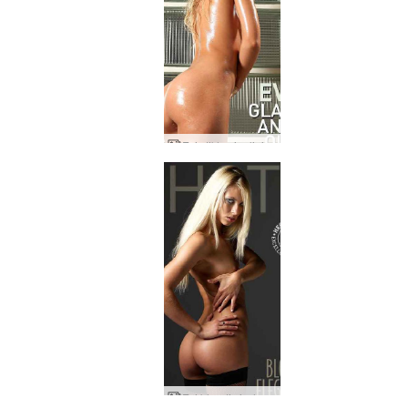
Evi stiklas ir aliejus
Evi blondinė elegancija