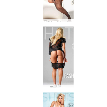
Evi vokiečių seksbomba
Evi mada