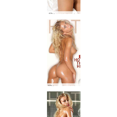
Evi vokiečių mūza
Evi karštesnė už pragarą