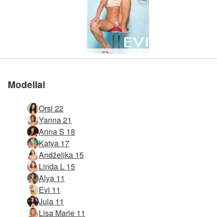
Evi Nivea
Evi baby blue
Evi šventoji
Evi juoda
Modeliai
Orsi 22
Yanna 21
Anna S 18
Katya 17
Andželika 15
Linda L 15
Alya 11
Evi 11
Jula 11
Lisa Marie 11