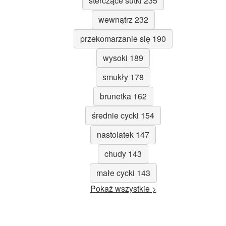
sterczące sutki 235
wewnątrz 232
przekomarzanie się 190
wysoki 189
smukły 178
brunetka 162
średnie cycki 154
nastolatek 147
chudy 143
małe cycki 143
Pokaż wszystkie >