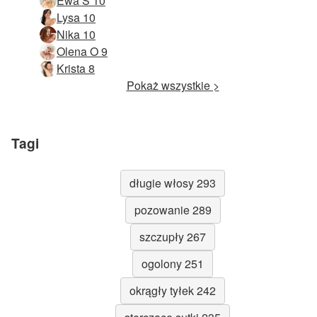
Ewa S 10
Lysa 10
Nika 10
Olena O 9
Krista 8
Pokaż wszystkie >
Tagi
długie włosy 293
pozowanie 289
szczupły 267
ogolony 251
okrągły tyłek 242