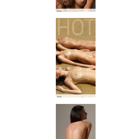
Niebieskie oczy Julii
Krista Lysa Rusłana macha