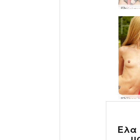
Βαθμολ
Ελα 
#1 ερ
μ