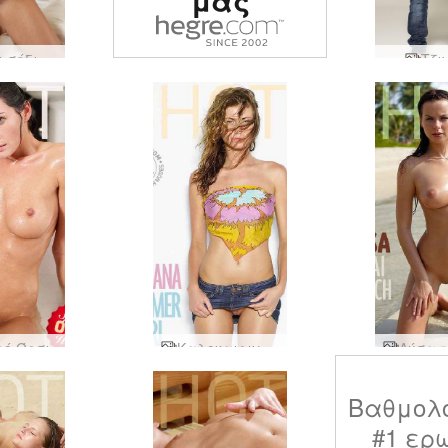
μας
Η Όρσι σέξι στο κρεβάτι
Τζιν
ρό Όρσι
Καλοκαιρινό κορίτσι Ruslana
Βαθμολ
#1 ερ