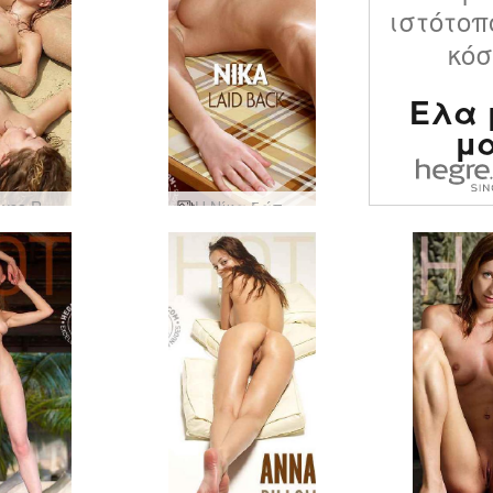
ιστότοπ
κό
Ελα 
μ
Krista Lysa Ruslana beach art
Η Νίκα ξάπλωσε