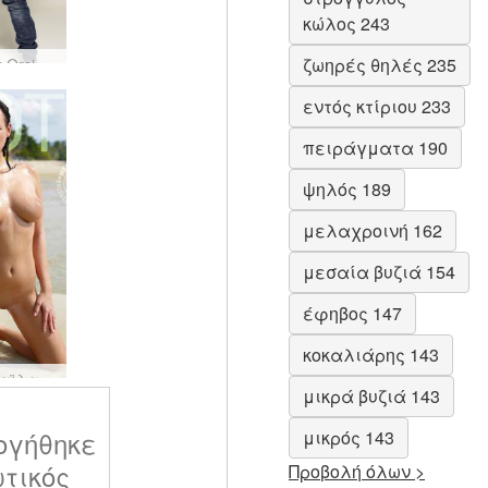
κώλος 243
ζωηρές θηλές 235
 Orsi
εντός κτίριου 233
πειράγματα 190
ψηλός 189
μελαχροινή 162
μεσαία βυζιά 154
έφηβος 147
κοκαλιάρης 143
Λύσα ταϊλανδέζικη παραλία
μικρά βυζιά 143
ογήθηκε
μικρός 143
ωτικός
Προβολή όλων >