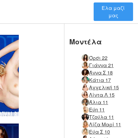
Ελα μαζί
μας
Μοντέλα
Όρσι 22
Γιάννα 21
Άννα Σ 18
Κάτια 17
Αγγελική 15
Λίντα Λ 15
Άλια 11
Εύη 11
Τζούλα 11
yal blue
Λίζα Μαρί 11
Εύα Σ 10