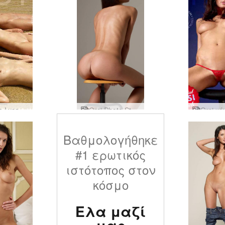
Η Krista Lysa Ruslana κυματίζει
Orsi Photo Studio Florence
Βαθμολογήθηκε
#1 ερωτικός
ιστότοπος στον
κόσμο
Ελα μαζί