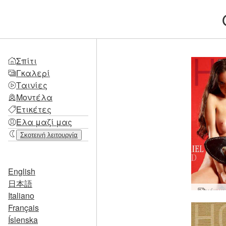
Σπίτι
Γκαλερί
Ταινίες
Μοντέλα
Ετικέτες
Ελα μαζί μας
Σκοτεινή λειτουργία
English
日本語
κόκκιν
Italiano
Français
Íslenska