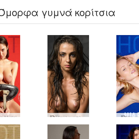
Όμορφα γυμνά κορίτσια
ο Muriel
Τζούλα μπλε μάτια
Mia ro