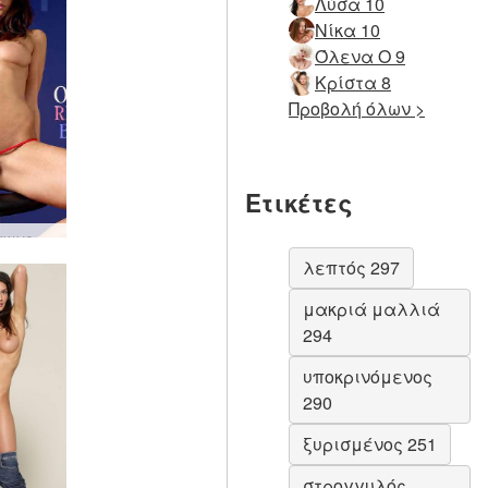
Λύσα 10
Νίκα 10
Όλενα Ο 9
Κρίστα 8
Προβολή όλων >
Ετικέτες
Orsi κόκκινο και μπλε
λεπτός 297
μακριά μαλλιά
294
υποκρινόμενος
290
ξυρισμένος 251
στρογγυλός