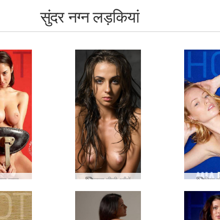
सुंदर नग्न लड़कियां
रियल लाल
जुला नीली आँखें
मिया र