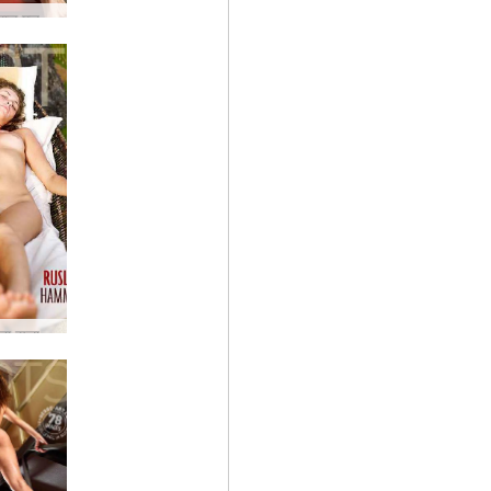
लाल मल
ना झूला