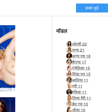
हमसे जुड़ें
मॉडल
ओरसी 22
यन्ना 21
अन्ना एस 18
कैट्या 17
एंजेलिका 15
लिंडा एल 15
आलिया 11
एवी 11
एफिक 11
ॉयल ब्लू
लिसा मैरी 11
ईवा एस 10
लीसा 10