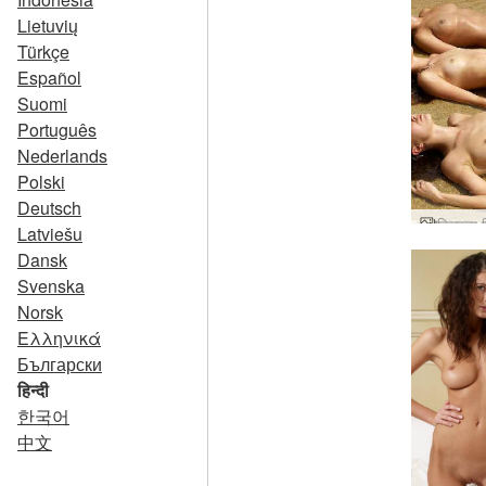
Lietuvių
Türkçe
Español
Suomi
Português
Nederlands
Polski
Deutsch
Latviešu
Dansk
Svenska
Norsk
Ελληνικά
Български
हिन्दी
한국어
中文