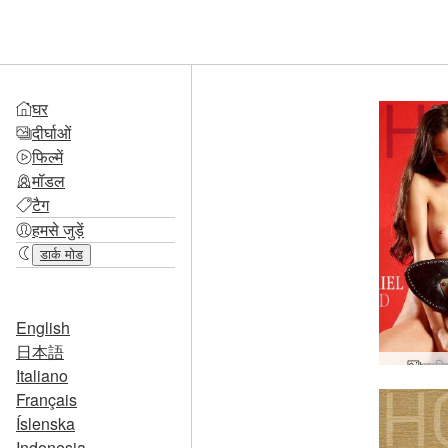
घर
दीर्घाओं
फिल्में
मॉडल
टैग
हमसे जुड़ें
डार्क मोड
English
日本語
म्यू
Italiano
Français
Íslenska
Indonesia