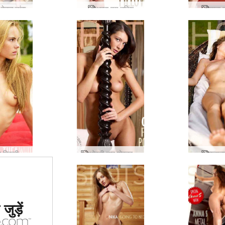
ा टेबल डांस
अन्ना एस तकिए
याना 
 बिकनी
ओरसी चार पोस्टर बिस्तर
रुसला
ं #1 कामुक
जुड़ें
र्जा दिया