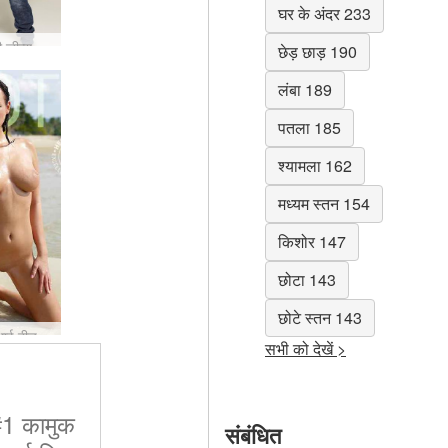
घर के अंदर 233
 जीन्स
छेड़ छाड़ 190
लंबा 189
पतला 185
श्यामला 162
मध्यम स्तन 154
किशोर 147
छोटा 143
छोटे स्तन 143
थाई बीच
सभी को देखें >
 #1 कामुक
संबंधित